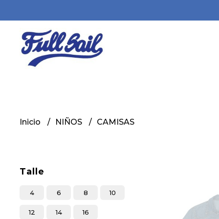
Inicio
NIÑOS
CAMISAS
Talle
4
6
8
10
12
14
16